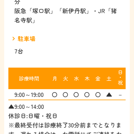
分
阪急「塚口駅」「新伊丹駅」・JR「猪
名寺駅」
駐車場
7台
日･祝
診療時間
月
火
水
木
金
土
9:00～19:00
〇
〇
〇
〇
〇
▲
－
▲9:00～14:00
休診日:日曜・祝日
※最終受付は診療終了30分前までとなりま