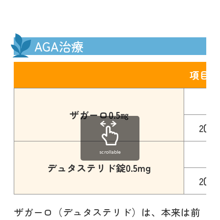
AGA治療
項目
ザガーロ0.5㎎
2回
scrollable
デュタステリド錠0.5mg
2回
ザガーロ（デュタステリド）は、本来は前