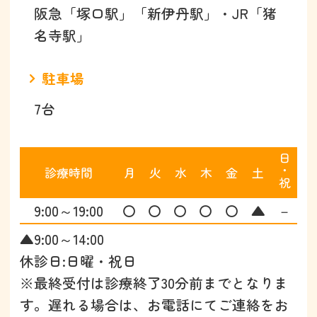
阪急「塚口駅」「新伊丹駅」・JR「猪
名寺駅」
駐車場
7台
日･祝
診療時間
月
火
水
木
金
土
9:00～19:00
〇
〇
〇
〇
〇
▲
－
▲9:00～14:00
休診日:日曜・祝日
※最終受付は診療終了30分前までとなりま
す。遅れる場合は、お電話にてご連絡をお